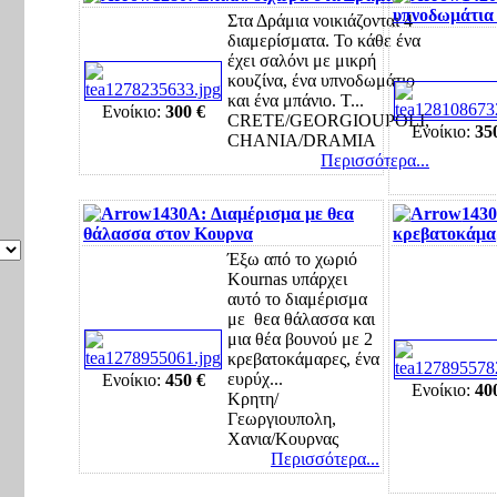
υπνοδωμάτια
Στα Δράμια νοικιάζονται 4
διαμερίσματα. Το κάθε ένα
έχει σαλόνι με μικρή
κουζίνα, ένα υπνοδωμάτιο
και ένα μπάνιο. Τ...
Ενοίκιο:
300 €
CRETE/GEORGIOUPOLI,
Ενοίκιο:
35
CHANIA/DRAMIA
Περισσότερα...
1430A: Διαμέρισμα με θεα
1430
θάλασσα στον Κουρνα
κρεβατοκάμα
Έξω από το χωριό
Kournas υπάρχει
αυτό το διαμέρισμα
με θεα θάλασσα και
μια θέα βουνού με 2
κρεβατοκάμαρες, ένα
ευρύχ...
Ενοίκιο:
450 €
Ενοίκιο:
40
Κρητη/
Γεωργιουπολη,
Χανια/Κουρνας
Περισσότερα...