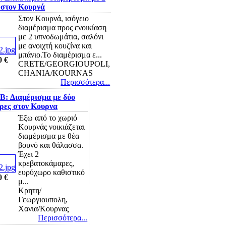
 στον Κουρνά
Στον Κουρνά, ισόγειο
διαμέρισμα προς ενοικίαση
με 2 υπνοδωμάτια, σαλόνι
με ανοιχτή κουζίνα και
μπάνιο.Το διαμέρισμα ε...
0 €
CRETE/GEORGIOUPOLI,
CHANIA/KOURNAS
Περισσότερα...
B: Διαμέρισμα με δύο
ρες στον Κουρνα
Έξω από το χωριό
Κουρνάς νοικιάζεται
διαμέρισμα με θέα
βουνό και θάλασσα.
Έχει 2
κρεβατοκάμαρες,
ευρύχωρο καθιστικό
0 €
μ...
Κρητη/
Γεωργιουπολη,
Χανια/Κουρνας
Περισσότερα...