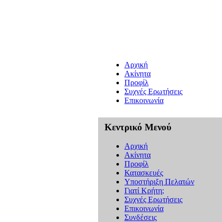
Αρχική
Ακίνητα
Προφίλ
Συχνές Ερωτήσεις
Επικοινωνία
Κεντρικό Μενού
Αρχική
Ακίνητα
Προφίλ
Κατασκευές
Υποστήριξη Πελατών
Γιατί Κρήτη;
Συχνές Ερωτήσεις
Επικοινωνία
Συνδέσεις