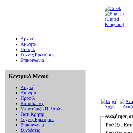
Αρχική
Ακίνητα
Προφίλ
Συχνές Ερωτήσεις
Επικοινωνία
Κεντρικό Μενού
Αρχική
Ακίνητα
Προφίλ
Κατασκευές
Αρχή
Αναζ
Υποστήριξη Πελατών
Γιατί Κρήτη;
Αναζήτηση σε
Συχνές Ερωτήσεις
Επιλέξτε Κατη
Επικοινωνία
Συνδέσεις