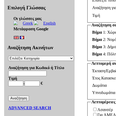
Επιλέξτε τύπο
Επιλογή Γλώσσας
Αναζήτηση γι
Τιμή
Οι γλώσσες μας
Αναζήτηση σε
Μετάφραση Google
Βήμα
1: Χώρ
Βήμα
2: Νομ
Βήμα
3: Δήμο
Αναζήτηση Ακινήτων
Βήμα
4: Πόλ
Λεπτομερή α
Αναζήτηση για Κωδικό ή Τίτλο
Έκταση/Εμβα
Έτος Κατασκε
Τιμή
-
€
Δωμάτια
Υπνοδωμάτια
Λεπτομέρειες
ADVANCED SEARCH
Ασανσέρ
Για ΑΜΕΑ