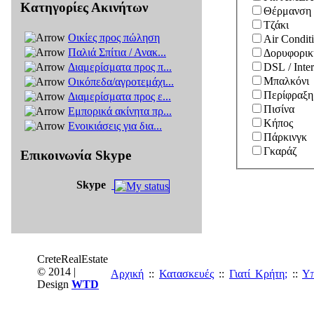
Κατηγορίες Ακινήτων
Θέρμανση 
Τζάκι
Οικίες προς πώληση
Air Condit
Παλιά Σπίτια / Ανακ...
Δορυφορικ
Διαμερίσματα προς π...
DSL / Inter
Μπαλκόνι
Οικόπεδα/αγροτεμάχι...
Περίφραξη
Διαμερίσματα προς ε...
Πισίνα
Εμπορικά ακίνητα πρ...
Κήπος
Ενοικιάσεις για δια...
Πάρκινγκ
Γκαράζ
Επικοινωνία Skype
Skype
CreteRealEstate
© 2014 |
Αρχική
::
Κατασκευές
::
Γιατί Κρήτη;
::
Υπ
Design
WTD