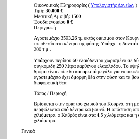
Οικονομικές Πληροφορίες (
Υπολογιστής Δανείων
)
Τιμή:
30.000 €
Μεσιτική Αμοιβή: 1500
Έσοδα ενοικίου
0 €
Περιγραφή
Αγροτεμάχιο 3593,26 τμ εκτός οικισμού στον Κουρν
τοποθεσία στο κέντρο της φύσης.
Υπάρχει η δυνατότ
200 τ.μ..
Υπάρχουν περίπου 60 ελαιόδεντρα χωρισμένα σε δύο 
συγκομιδή 250 λίτρα παρθένου ελαιολάδου.
Το υψηλ
δρόμο είναι επίπεδο και αρκετά μεγάλο για να οικοδ
αγροτεμάχειο έχει όμορφη θέα στην φύση και τα βουν
διαφορετική θέα.
Τόπος / Περιοχή
Βρίσκεται στην όρια του χωριού του Κουρνά, στη μέ
περιβάλλεται από δέντρα και βουνά.
Η απόσταση από
χιλιόμετρα, ο Καβρός είναι στα 4,5 χιλιόμετρα και η
χιλιόμετρα.
Γενικά