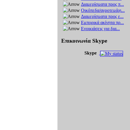
Διαμερίσματα προς π...
Οικόπεδα/αγροτεμάχι...
Διαμερίσματα προς ε...
Εμπορικά ακίνητα πρ...
Ενοικιάσεις για δια...
Επικοινωνία Skype
Skype