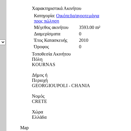
Χαρακτηριστικά Ακινήτου
Κατηγορία:
Οικόπεδα/αγροτεμάχια
προς πώληση
Μέγεθος ακινήτου
3593.00 m²
Διαμερίσματα
0
Έτος Κατασκευής
2010
Όροφος
0
Τοποθεσία Ακινήτου
Πόλη
KOURNAS
Δήμος ή
Περιοχή
GEORGIOUPOLI - CHANIA
Νομός
CRETE
Χώρα
Ελλάδα
Map