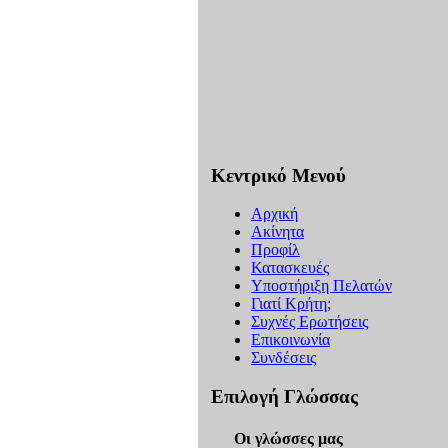
Κεντρικό Μενού
Αρχική
Ακίνητα
Προφίλ
Κατασκευές
Υποστήριξη Πελατών
Γιατί Κρήτη;
Συχνές Ερωτήσεις
Επικοινωνία
Συνδέσεις
Επιλογή Γλώσσας
Οι γλώσσες μας