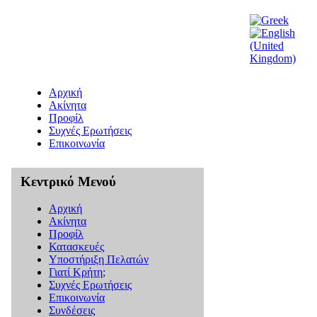
Αρχική
Ακίνητα
Προφίλ
Συχνές Ερωτήσεις
Επικοινωνία
Κεντρικό Μενού
Αρχική
Ακίνητα
Προφίλ
Κατασκευές
Υποστήριξη Πελατών
Γιατί Κρήτη;
Συχνές Ερωτήσεις
Επικοινωνία
Συνδέσεις