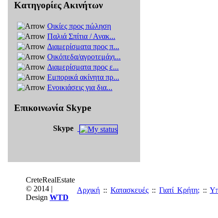
Κατηγορίες Ακινήτων
Οικίες προς πώληση
Παλιά Σπίτια / Ανακ...
Διαμερίσματα προς π...
Οικόπεδα/αγροτεμάχι...
Διαμερίσματα προς ε...
Εμπορικά ακίνητα πρ...
Ενοικιάσεις για δια...
Επικοινωνία Skype
Skype
CreteRealEstate
© 2014 |
Αρχική
::
Κατασκευές
::
Γιατί Κρήτη;
::
Υπ
Design
WTD