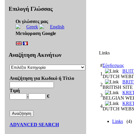
Επιλογή Γλώσσας
Οι γλώσσες μας
Μετάφραση Google
Links
Αναζήτηση Ακινήτων
#
Σύνδεσμος
BUI
1
DUTCH WEBI
Αναζήτηση για Κωδικό ή Τίτλο
BRIT
2
BRITISH SITE
Τιμή
KRE
3
-
€
BELGIAN WEB
KRE
4
DUTCH WEBS
Links
(4)
ADVANCED SEARCH